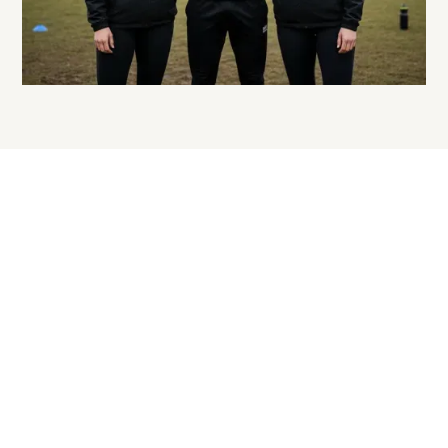
Jetzt Windbreaker
gestalten
Gestalte Windbreaker-Jacken mit deinem Logo,
Namen oder Design – wetterfest, leicht und
perfekt für Teams, Vereine und Firmen.
Angebot anfragen