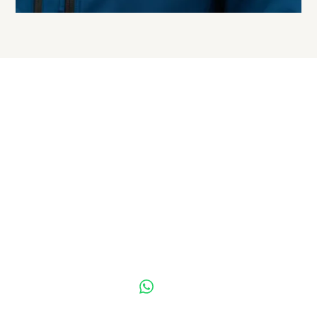
Jetzt Softshelljacken
personalisieren
Gestalte wetterfeste Jacken mit deinem Logo,
Namen oder Schriftzug – für ein starkes Auftreten
deines Teams oder Unternehmens.
Angebot anfragen
Kontakt per Whatsapp