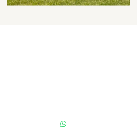
Jetzt Kühltaschen
gestalten
Gestalte Kühltaschen mit Logo, Namen oder
Design – praktisch, individuell und perfekt für
Events, Teams und Unternehmen.
Angebot anfragen
Kontakt per Whatsapp